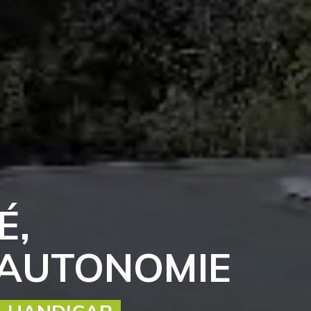
É,
'AUTONOMIE